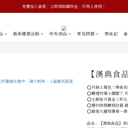
免費加入會員，立即領取購物金，可馬上使用！
品
最新優惠活動
所有商品
常見問題
樂食記
會
【漢典食
⭕月銷上萬包！樂食刻
⭕嚴選牧場小雞腿丁,
⭕主廚秘方黃金三杯比
⭕爆炒時間嚴格控管,
⭕最後九層塔爆香～香
品名：【漢典食品】塔