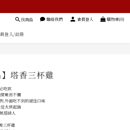
聯絡我們
會員登入
購物車(0)
找商品
員登入/註冊
立即購買
品】塔香三杯雞
必吃款
肉質嫩而不爛
例,外面吃不到的絕佳口味
最佳火侯起鍋
氣超誘人
香三杯雞