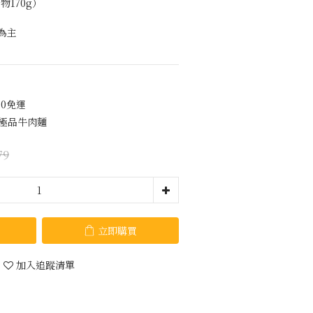
物170g）
為主
00免運
贈極品牛肉麵
79
立即購買
加入追蹤清單