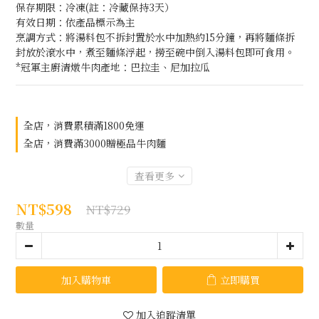
保存期限：冷凍(註：冷藏保持3天）
有效日期：依產品標示為主
烹調方式：將湯料包不拆封置於水中加熱約15分鐘，再將麵條拆
封放於滾水中，煮至麵條浮起，撈至碗中倒入湯料包即可食用。
*冠軍主廚清燉牛肉產地：巴拉圭、尼加拉瓜
全店，消費累積滿1800免運
全店，消費滿3000贈極品牛肉麵
查看更多
NT$598
NT$729
數量
加入購物車
立即購買
加入追蹤清單