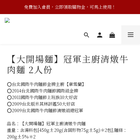
免費加入會員，立即領取購物金，可馬上使用！
【大開場麵】冠軍主廚清燉牛
肉麵 2人份
⭕台北國際牛肉麵節金牌主廚【章雪蘭】
⭕2014台北國際牛肉麵節國際組金牌
⭕2011國際牛肉麵節上班族10大好店
⭕2009台北版米其林評鑑50大好店
⭕2009台北國際牛肉麵節清燉組總冠軍
品名：【大開場麵】冠軍主廚清燉牛肉麵
重量：含湯料包[450g±20g(含固形物75g±5g)＊2包],麵條：
200g±5%＊2